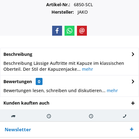
Artikel-Nr.:
6850-SCL
Hersteller:
JAKO
Beschreibung
Beschreibung Lässige Auftritte mit Kapuze im klassischen
Oberteil. Der Stil der Kapuzenjacke...
mehr
Bewertungen
0
Bewertungen lesen, schreiben und diskutieren...
mehr
Kunden kauften auch
Kostenloser
Versand innerhalb von
Versand von
So erreichen
Versand ab €
7-10 Werktagen bei
veredelter Ware
Sie uns 0160
Newsletter
250,-
Warenverfügbarkeit
innerhalb von 10-12
970 511 90
Bestellwert
Werktagen