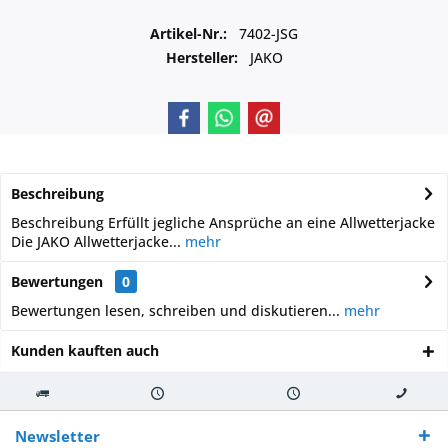
Artikel-Nr.:
7402-JSG
Hersteller:
JAKO
Beschreibung
Beschreibung Erfüllt jegliche Ansprüche an eine Allwetterjacke
Die JAKO Allwetterjacke...
mehr
Bewertungen
0
Bewertungen lesen, schreiben und diskutieren...
mehr
Kunden kauften auch
Kostenloser
Versand innerhalb von
Versand von
So erreichen
Versand ab €
7-10 Werktagen bei
veredelter Ware
Sie uns 0160
Newsletter
250,-
Warenverfügbarkeit
innerhalb von 10-12
970 511 90