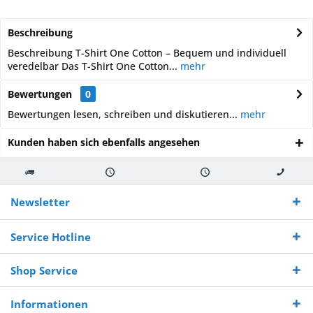
Beschreibung
Beschreibung T-Shirt One Cotton – Bequem und individuell
veredelbar Das T-Shirt One Cotton...
mehr
Bewertungen
0
Bewertungen lesen, schreiben und diskutieren...
mehr
Kunden haben sich ebenfalls angesehen
Kostenloser
Versand innerhalb von
Versand von
So erreichen
Versand ab €
7-10 Werktagen bei
veredelter Ware
Sie uns 0160
Newsletter
250,-
Warenverfügbarkeit
innerhalb von 10-12
970 511 90
Bestellwert
Werktagen
Service Hotline
Shop Service
Informationen