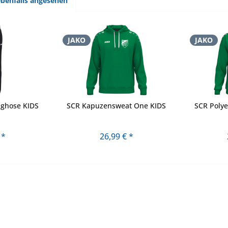
benfalls angesehen
JAKO
JAKO
nghose KIDS
SCR Kapuzensweat One KIDS
SCR Polye
 *
26,99 € *