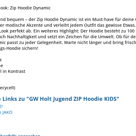
look: Zip Hoodie Dynamic
 und bequem – der Zip Hoodie Dynamic ist ein Must-have für deine
 er modische Akzente und verleiht jedem Outfit das gewisse Etwas
Look perfekt ab. Ein weiteres Highlight: Der Hoodie besteht zu 100
uch Nachhaltigkeit und setzt ein Zeichen für die Umwelt. Ob für d
ic passt zu jeder Gelegenheit. Warte nicht länger und bring frisc
gs-Hoodie sichern!
k
he
 in Kontrast
ecycelt)
 Links zu "GW Holt Jugend ZIP Hoodie KIDS"
l?
n JAKO