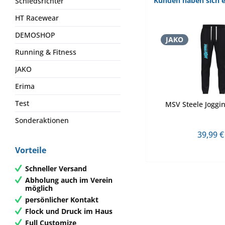
Kunden haben sich e
Schiedsrichter
HT Racewear
DEMOSHOP
JAKO
Running & Fitness
JAKO
Erima
Test
MSV Steele Joggi
Sonderaktionen
39,99 €
Vorteile
Schneller Versand
Abholung auch im Verein
möglich
persönlicher Kontakt
Flock und Druck im Haus
Full Customize