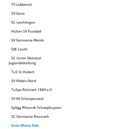
TV Lobberich
SV Vorst
SC Leichlingen
Hülser SV Fussball
SV Germania Wemb
DJK Leuth
SC Union Nettetal
Jugendabteilung
TuS St.Hubert
SV Hilden-Nord
TuSpo Richrath 1869 e.V.
SV 09 Scherpenseel
SpVgg Rheurdt Schaephuysen
SC Germania Reusrath
Grün Weiss Holt