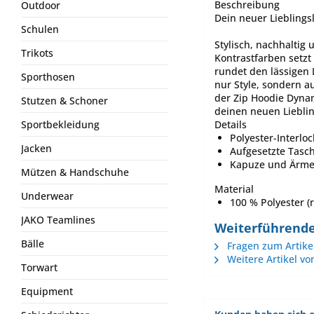
Beschreibung
Outdoor
Dein neuer Lieblings
Schulen
Stylisch, nachhaltig
Trikots
Kontrastfarben setzt
rundet den lässigen 
Sporthosen
nur Style, sondern a
der Zip Hoodie Dynam
Stutzen & Schoner
deinen neuen Lieblin
Details
Sportbekleidung
Polyester-Interloc
Jacken
Aufgesetzte Tasc
Kapuze und Ärmel
Mützen & Handschuhe
Material
Underwear
100 % Polyester (r
JAKO Teamlines
Weiterführende
Bälle
Fragen zum Artike
Weitere Artikel vo
Torwart
Equipment