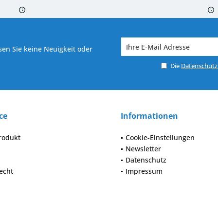
 7-10 Werktagen bei Warenverfügbarkeit
Versand von veredelter Ware in
en Sie keine Neuigkeit oder
Die
Datenschut
ce
Informationen
rodukt
Cookie-Einstellungen
Newsletter
Datenschutz
echt
Impressum