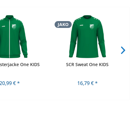
JAKO
J
sterjacke One KIDS
SCR Sweat One KIDS
20,99 € *
16,79 € *