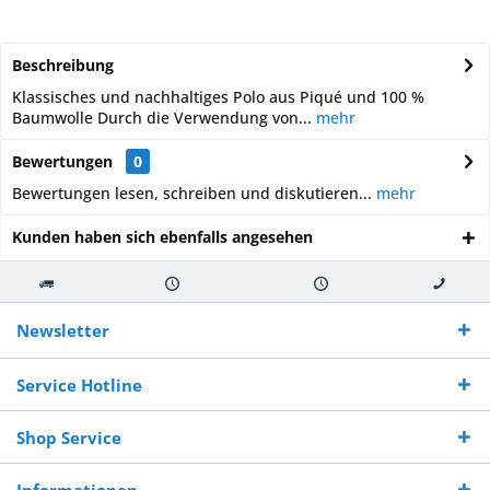
Beschreibung
Klassisches und nachhaltiges Polo aus Piqué und 100 %
Baumwolle Durch die Verwendung von...
mehr
Bewertungen
0
Bewertungen lesen, schreiben und diskutieren...
mehr
Kunden haben sich ebenfalls angesehen
Kostenloser
Versand innerhalb von
Versand von
So erreichen
Versand ab €
7-10 Werktagen bei
veredelter Ware
Sie uns 0160
Newsletter
250,-
Warenverfügbarkeit
innerhalb von 10-12
970 511 90
Bestellwert
Werktagen
Service Hotline
Shop Service