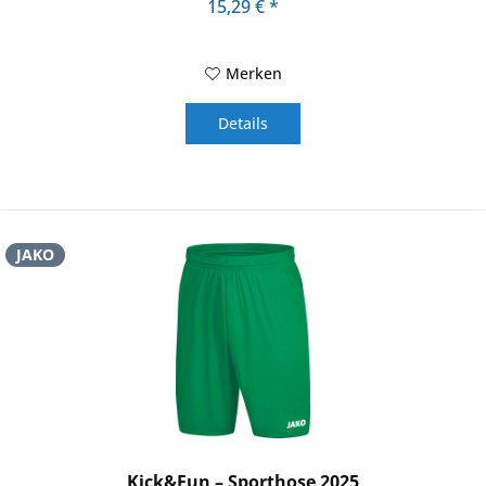
15,29 € *
Merken
Details
JAKO
Kick&Fun – Sporthose 2025