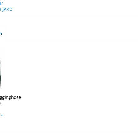
l?
n JAKO
h
ogginghose
um
 *