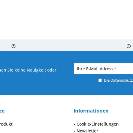
 7-10 Werktagen bei Warenverfügbarkeit
Versand von veredelter Ware in
en Sie keine Neuigkeit oder
Die
Datenschut
ce
Informationen
rodukt
Cookie-Einstellungen
Newsletter