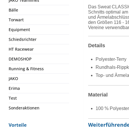
JAKO Teamlines
Das Sweat CLASSICO 
Bälle
Schnitts optimal am
und Ärmelabschlüsse
Torwart
den Größen 116 - 16
Vereine verwendbar
Equipment
Schiedsrichter
Details
HT Racewear
DEMOSHOP
Polyester-Terry
Rundhals-Rippk
Running & Fitness
Top- und Ärmela
JAKO
Erima
Material
Test
Sonderaktionen
100 % Polyester
Weiterführende
Vorteile