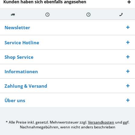
Kunden haben sich ebenfalls angesehen
Kostenloser
Versand innerhalb von
Versand von
So erreichen
Versand ab €
7-10 Werktagen bei
veredelter Ware
Sie uns 0160
Newsletter
250,-
Warenverfügbarkeit
innerhalb von 10-12
970 511 90
Bestellwert
Werktagen
Service Hotline
Shop Service
Informationen
Zahlung & Versand
Über uns
* Alle Preise inkl. gesetzl. Mehrwertsteuer zzgl.
Versandkosten
und ggf.
Nachnahmegebühren, wenn nicht anders beschrieben