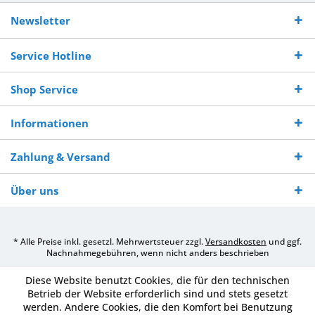
Kostenloser
Versand innerhalb von
Versand von
So erreichen
Versand ab €
7-10 Werktagen bei
veredelter Ware
Sie uns 0160
Newsletter
250,-
Warenverfügbarkeit
innerhalb von 10-12
970 511 90
Bestellwert
Werktagen
Service Hotline
Shop Service
Informationen
Zahlung & Versand
Über uns
* Alle Preise inkl. gesetzl. Mehrwertsteuer zzgl.
Versandkosten
und ggf.
Nachnahmegebühren, wenn nicht anders beschrieben
Diese Website benutzt Cookies, die für den technischen
Betrieb der Website erforderlich sind und stets gesetzt
werden. Andere Cookies, die den Komfort bei Benutzung