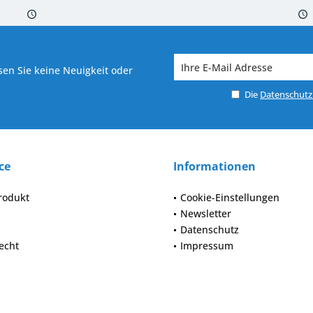
 7-10 Werktagen bei Warenverfügbarkeit
Versand von veredelter Ware in
en Sie keine Neuigkeit oder
Die
Datenschut
ce
Informationen
rodukt
Cookie-Einstellungen
Newsletter
Datenschutz
echt
Impressum