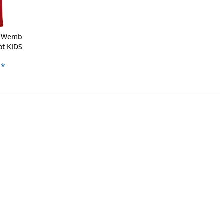
a Wemb
ot KIDS
 *