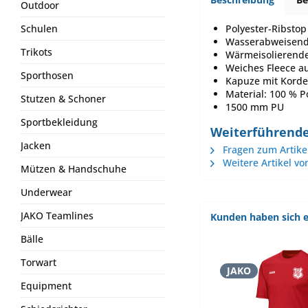
Outdoor
Polyester-Ribstop
Schulen
Wasserabweisend
Trikots
Wärmeisolierende
Weiches Fleece a
Sporthosen
Kapuze mit Korde
Material: 100 % P
Stutzen & Schoner
1500 mm PU
Sportbekleidung
Weiterführende
Jacken
Fragen zum Artike
Weitere Artikel vo
Mützen & Handschuhe
Underwear
JAKO Teamlines
Kunden haben sich e
Bälle
Torwart
JAKO
Equipment