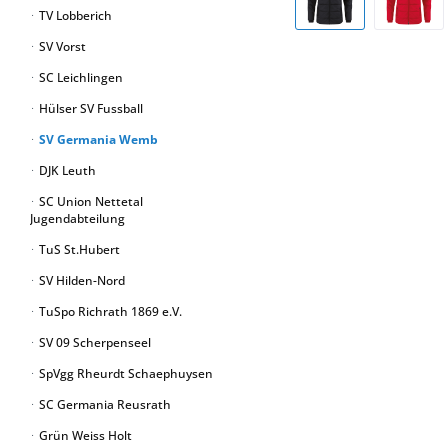
TV Lobberich
SV Vorst
SC Leichlingen
Hülser SV Fussball
SV Germania Wemb
DJK Leuth
SC Union Nettetal
Jugendabteilung
TuS St.Hubert
SV Hilden-Nord
TuSpo Richrath 1869 e.V.
SV 09 Scherpenseel
SpVgg Rheurdt Schaephuysen
SC Germania Reusrath
Grün Weiss Holt