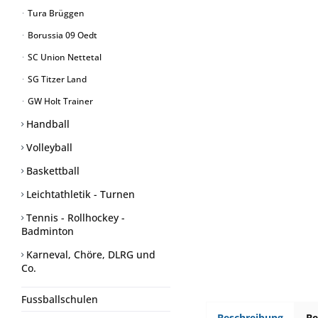
Tura Brüggen
Borussia 09 Oedt
SC Union Nettetal
SG Titzer Land
GW Holt Trainer
Handball
Volleyball
Baskettball
Leichtathletik - Turnen
Tennis - Rollhockey -
Badminton
Karneval, Chöre, DLRG und
Co.
Fussballschulen
Beschreibung
B