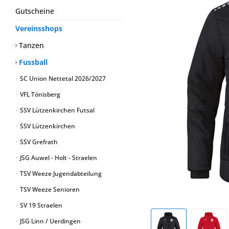
Gutscheine
Vereinsshops
Tanzen
Fussball
SC Union Nettetal 2026/2027
VFL Tönisberg
SSV Lützenkirchen Futsal
SSV Lützenkirchen
SSV Grefrath
JSG Auwel - Holt - Straelen
TSV Weeze Jugendabteilung
TSV Weeze Senioren
SV 19 Straelen
JSG Linn / Uerdingen