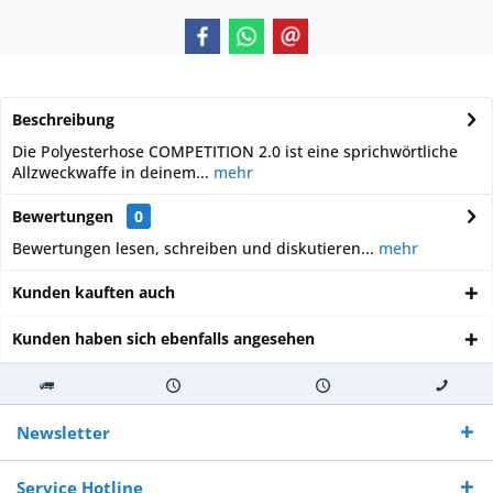
Beschreibung
Die Polyesterhose COMPETITION 2.0 ist eine sprichwörtliche
Allzweckwaffe in deinem...
mehr
Bewertungen
0
Bewertungen lesen, schreiben und diskutieren...
mehr
Kunden kauften auch
Kunden haben sich ebenfalls angesehen
Kostenloser
Versand innerhalb von
Versand von
So erreichen
Versand ab €
7-10 Werktagen bei
veredelter Ware
Sie uns 0160
Newsletter
250,-
Warenverfügbarkeit
innerhalb von 10-12
970 511 90
Bestellwert
Werktagen
Service Hotline