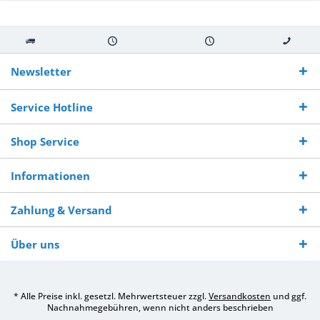
Kostenloser
Versand innerhalb von
Versand von
So erreichen
Versand ab €
7-10 Werktagen bei
veredelter Ware
Sie uns 0160
Newsletter
250,-
Warenverfügbarkeit
innerhalb von 10-12
970 511 90
Bestellwert
Werktagen
Service Hotline
Shop Service
Informationen
Zahlung & Versand
Über uns
* Alle Preise inkl. gesetzl. Mehrwertsteuer zzgl.
Versandkosten
und ggf.
Nachnahmegebühren, wenn nicht anders beschrieben