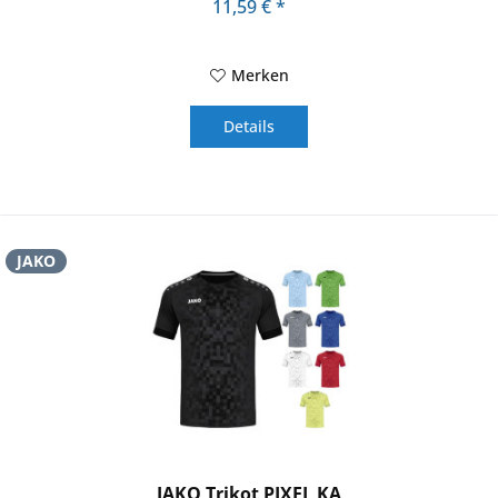
11,59 € *
Merken
Details
JAKO
JAKO Trikot PIXEL KA