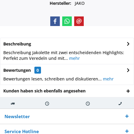
Hersteller:
JAKO
Beschreibung
Beschreibung Jakolette mit zwei entscheidenden Highlights:
Perfekt zum Veredeln und mit...
mehr
Bewertungen
0
Bewertungen lesen, schreiben und diskutieren...
mehr
Kunden haben sich ebenfalls angesehen
Kostenloser
Versand innerhalb von
Versand von
So erreichen
Versand ab €
7-10 Werktagen bei
veredelter Ware
Sie uns 0160
Newsletter
250,-
Warenverfügbarkeit
innerhalb von 10-12
970 511 90
Bestellwert
Werktagen
Service Hotline