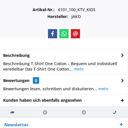
Artikel-Nr.:
6101_100_KTV_KIDS
Hersteller:
JAKO
Beschreibung
Beschreibung T-Shirt One Cotton – Bequem und individuell
veredelbar Das T-Shirt One Cotton...
mehr
Bewertungen
0
Bewertungen lesen, schreiben und diskutieren...
mehr
Kunden haben sich ebenfalls angesehen
Kostenloser
Versand innerhalb von
Versand von
So erreichen
Versand ab €
7-10 Werktagen bei
veredelter Ware
Sie uns 0160
Newsletter
250,-
Warenverfügbarkeit
innerhalb von 10-12
970 511 90