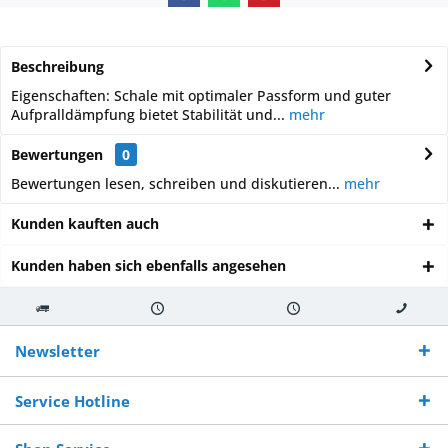
Beschreibung
Eigenschaften: Schale mit optimaler Passform und guter
Aufpralldämpfung bietet Stabilität und...
mehr
Bewertungen
0
Bewertungen lesen, schreiben und diskutieren...
mehr
Kunden kauften auch
Kunden haben sich ebenfalls angesehen
Kostenloser
Versand innerhalb von
Versand von
So erreichen
Versand ab €
7-10 Werktagen bei
veredelter Ware
Sie uns 0160
Newsletter
250,-
Warenverfügbarkeit
innerhalb von 10-12
970 511 90
Bestellwert
Werktagen
Service Hotline