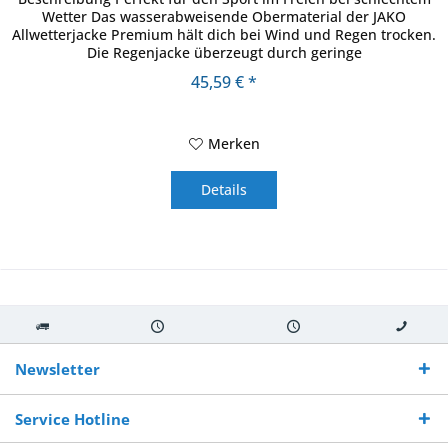
Wetter Das wasserabweisende Obermaterial der JAKO
Allwetterjacke Premium hält dich bei Wind und Regen trocken.
Die Regenjacke überzeugt durch geringe
Feuchtigkeitsaufnahme und...
45,59 € *
Merken
Details
Kostenloser
Versand innerhalb von
Versand von
So erreichen
Versand ab €
7-10 Werktagen bei
veredelter Ware
Sie uns 0160
Newsletter
250,-
Warenverfügbarkeit
innerhalb von 10-12
970 511 90
Bestellwert
Werktagen
Service Hotline