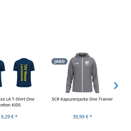
JAKO
J
ze LA T-Shirt One
SCR Kapuzenjacke One Trainer
otton KIDS
9,29 € *
30,99 € *