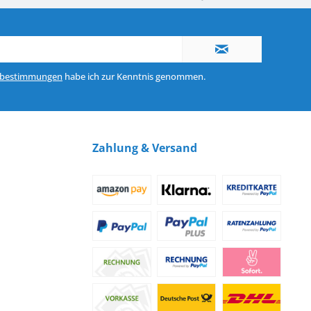
nerhalb von 10-12 Werktagen
So erreichen Sie uns 0160 970 511 90
zbestimmungen
habe ich zur Kenntnis genommen.
Zahlung & Versand