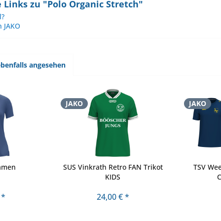
Links zu "Polo Organic Stretch"
l?
n JAKO
benfalls angesehen
JAKO
JAKO
Damen
SUS Vinkrath Retro FAN Trikot
TSV Wee
KIDS
C
 *
24,00 € *