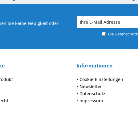
 7-10 Werktagen bei Warenverfügbarkeit
Versand von veredelter Ware in
en Sie keine Neuigkeit oder
Die
Datenschut
ce
Informationen
rodukt
Cookie-Einstellungen
Newsletter
Datenschutz
echt
Impressum