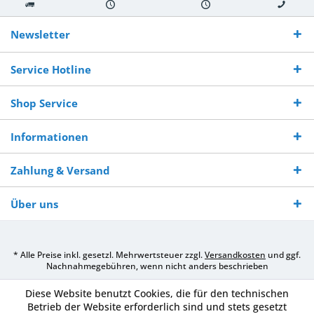
Kostenloser
Versand innerhalb von
Versand von
So erreichen
Versand ab €
7-10 Werktagen bei
veredelter Ware
Sie uns 0160
Newsletter
250,-
Warenverfügbarkeit
innerhalb von 10-12
970 511 90
Bestellwert
Werktagen
Service Hotline
Shop Service
Informationen
Zahlung & Versand
Über uns
* Alle Preise inkl. gesetzl. Mehrwertsteuer zzgl.
Versandkosten
und ggf.
Nachnahmegebühren, wenn nicht anders beschrieben
Diese Website benutzt Cookies, die für den technischen
Betrieb der Website erforderlich sind und stets gesetzt