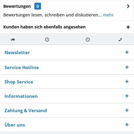
Bewertungen
0
Bewertungen lesen, schreiben und diskutieren...
mehr
Kunden haben sich ebenfalls angesehen
Kostenloser
Versand innerhalb von
Versand von
So erreichen
Versand ab €
7-10 Werktagen bei
veredelter Ware
Sie uns 0160
Newsletter
250,-
Warenverfügbarkeit
innerhalb von 10-12
970 511 90
Bestellwert
Werktagen
Service Hotline
Shop Service
Informationen
Zahlung & Versand
Über uns