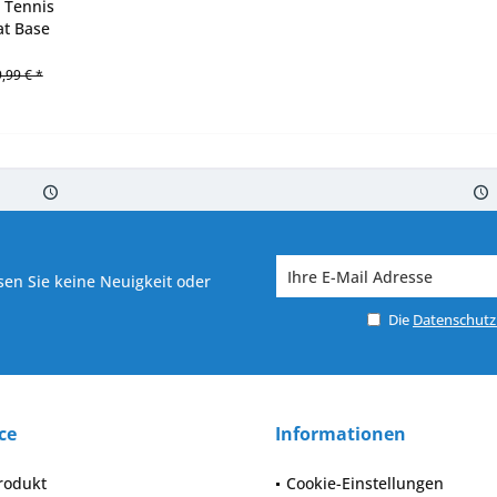
 Tennis
t Base
,99 € *
 7-10 Werktagen bei Warenverfügbarkeit
Versand von veredelter Ware in
en Sie keine Neuigkeit oder
Die
Datenschut
ce
Informationen
rodukt
Cookie-Einstellungen