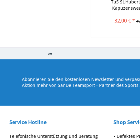
TuS St.Hubert
Kapuzenswea
32,00 € *
49
Kostenloser Versand ab € 250,- Bestellwert
Versand innerhalb von
Abonnieren Sie den kostenlosen Newsletter und verpass
Aktion mehr von SanDe Teamsport - Partner des Sports.
Service Hotline
Shop Servi
Telefonische Unterstützung und Beratung
Defektes P