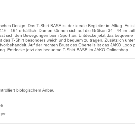
ssisches Design. Das T-Shirt BASE ist der ideale Begleiter im Alltag. Es 
16 - 164 erhältlich. Damen können sich auf die Größen 34 - 44 im taill
sst sich den Bewegungen beim Sport an. Entdecke jetzt das bequeme T
t das T-Shirt besonders weich und bequem zu tragen. Zusätzlich unte
ufvorbehandelt. Auf der rechten Brust des Oberteils ist das JAKO Logo 
ung. Entdecke jetzt das bequeme T-Shirt BASE im JAKO Onlineshop.
trolliert biologischem Anbau
lt
agen