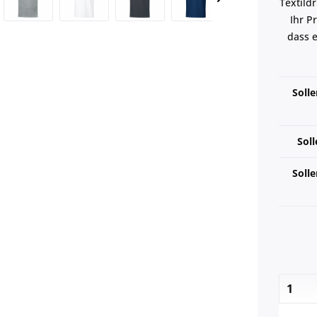
Textild
Ihr P
dass e
Solle
Soll
Solle