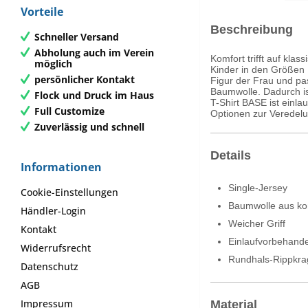
Vorteile
Beschreibung
Schneller Versand
Abholung auch im Verein
Komfort trifft auf kla
möglich
Kinder in den Größen 1
persönlicher Kontakt
Figur der Frau und pa
Baumwolle. Dadurch is
Flock und Druck im Haus
T-Shirt BASE ist einla
Full Customize
Optionen zur Veredel
Zuverlässig und schnell
Details
Informationen
Single-Jersey
Cookie-Einstellungen
Baumwolle aus kon
Händler-Login
Weicher Griff
Kontakt
Einlaufvorbehande
Widerrufsrecht
Rundhals-Rippkr
Datenschutz
AGB
Impressum
Material