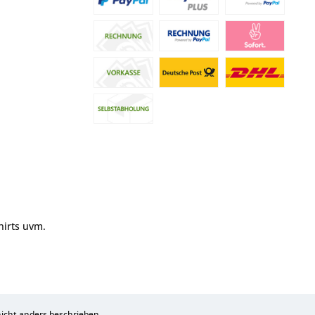
hirts uvm.
cht anders beschrieben