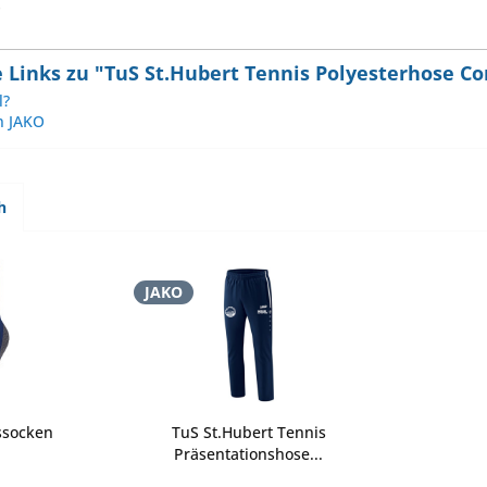
Links zu "TuS St.Hubert Tennis Polyesterhose Co
l?
n JAKO
h
JAKO
ssocken
TuS St.Hubert Tennis
Präsentationshose...