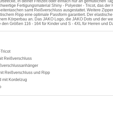
ufstrecke, in deiner Freizeit oder einfach nur an gemütlichen T
ertige Fertigungsmaterial Shiny - Polyester - Tricot, das der 
it Seitentaschen samt Reißverschluss ausgestattet. Weitere Zip
tischem Ripp eine optimale Passform garantiert. Der elastische 
einem Körperbau an. Das JAKO Logo, die JAKO Dots und der wei
 den Größen 116 - 164 für Kinder und S - 4XL für Herren und Da
Tricot
it Reißverschluss
ißverschlussanhänger
it Reißverschluss und Ripp
d mit Kordelzug
o