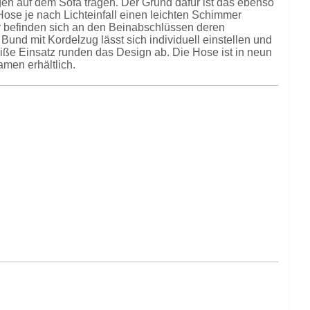
agen auf dem Sofa tragen. Der Grund dafür ist das ebenso
Hose je nach Lichteinfall einen leichten Schimmer
per befinden sich an den Beinabschlüssen deren
Bund mit Kordelzug lässt sich individuell einstellen und
ße Einsatz runden das Design ab. Die Hose ist in neun
men erhältlich.