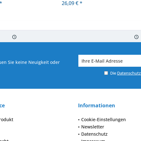
*
26,09 € *
 7-10 Werktagen bei Warenverfügbarkeit
Versand von veredelter Ware in
en Sie keine Neuigkeit oder
Die
Datenschut
ce
Informationen
rodukt
Cookie-Einstellungen
Newsletter
Datenschutz