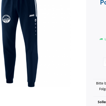
Po
L
Bitte 
Folg
Soll