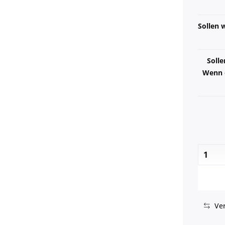
Sollen w
Solle
Wenn e
Ver