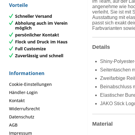
im Team, auf der La
Vorteile
angenehme wie hochw
verleiht. Sie ist m
Schneller Versand
Ausstattung mit elas
Abholung auch im Verein
passt sich exakt d
möglich
Farbvarianten sowie
persönlicher Kontakt
Flock und Druck im Haus
Details
Full Customize
Zuverlässig und schnell
Shiny-Polyester-
Seitentaschen m
Informationen
Zweifarbige Re
Cookie-Einstellungen
Beinabschluss m
Händler-Login
Elastischer Bun
Kontakt
JAKO Stick Log
Widerrufsrecht
Datenschutz
Material
AGB
Impressum