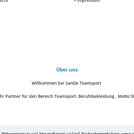
echt
Impressum
Über uns
Willkommen bei SanDe Teamsport
Ihr Partner für den Bereich Teamsport, Berufsbekleidung , Motto S
zl. Mehrwertsteuer zzgl.
Versandkosten
und ggf. Nachnahmegebühren, wenn ni