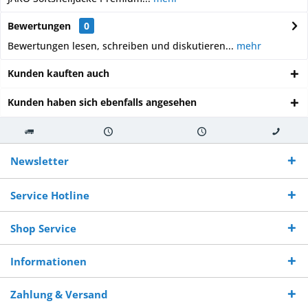
Bewertungen
0
Bewertungen lesen, schreiben und diskutieren...
mehr
Kunden kauften auch
Kunden haben sich ebenfalls angesehen
Kostenloser
Versand innerhalb von
Versand von
So erreichen
Versand ab €
7-10 Werktagen bei
veredelter Ware
Sie uns 0160
Newsletter
250,-
Warenverfügbarkeit
innerhalb von 10-12
970 511 90
Bestellwert
Werktagen
Service Hotline
Shop Service
Informationen
Zahlung & Versand