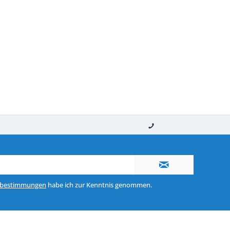
nerhalb von 10-12 Werktagen
So erreichen Sie uns 0160 970 511 90
zbestimmungen
habe ich zur Kenntnis genommen.