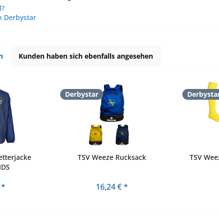
l?
n Derbystar
h
Kunden haben sich ebenfalls angesehen
Derbystar
Derbysta
tterjacke
TSV Weeze Rucksack
TSV Wee
IDS
 *
16,24 € *