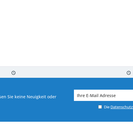
 7-10 Werktagen bei Warenverfügbarkeit
Versand von veredelter Ware in
en Sie keine Neuigkeit oder
Die
Datenschut