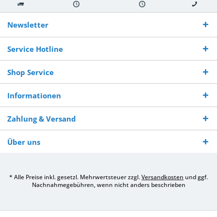
Kostenloser
Versand innerhalb von
Versand von
So erreichen
Versand ab €
7-10 Werktagen bei
veredelter Ware
Sie uns 0160
Newsletter
250,-
Warenverfügbarkeit
innerhalb von 10-12
970 511 90
Bestellwert
Werktagen
Service Hotline
Shop Service
Informationen
Zahlung & Versand
Über uns
* Alle Preise inkl. gesetzl. Mehrwertsteuer zzgl.
Versandkosten
und ggf.
Nachnahmegebühren, wenn nicht anders beschrieben