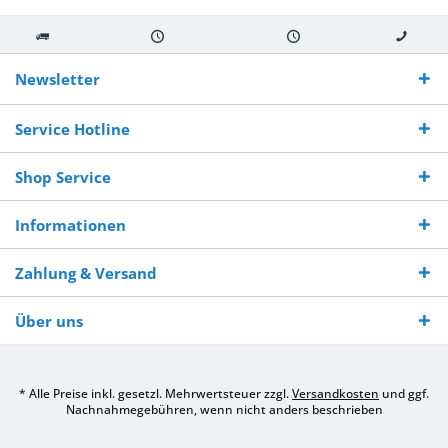
Kostenloser
Versand innerhalb von
Versand von
So erreichen
Versand ab €
7-10 Werktagen bei
veredelter Ware
Sie uns 0160
Newsletter
250,-
Warenverfügbarkeit
innerhalb von 10-12
970 511 90
Bestellwert
Werktagen
Service Hotline
Shop Service
Informationen
Zahlung & Versand
Über uns
* Alle Preise inkl. gesetzl. Mehrwertsteuer zzgl.
Versandkosten
und ggf.
Nachnahmegebühren, wenn nicht anders beschrieben