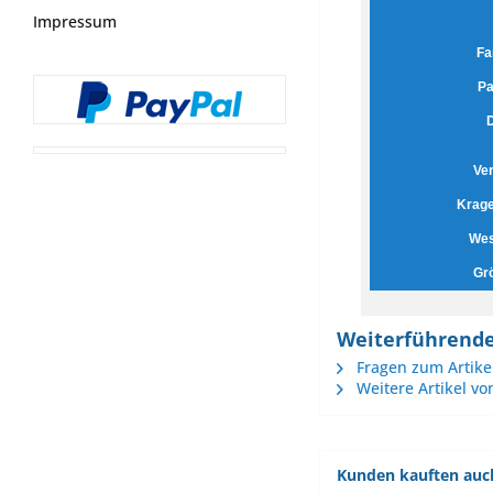
Impressum
Fa
Pa
D
Ve
Krage
Wes
Gr
Weiterführende
Fragen zum Artike
Weitere Artikel v
Kunden kauften auc