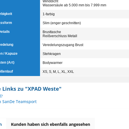
Winddicht
Wassersäule ab 5.000 mm bis 7.999 mm
rbigkeit
1-farbig
ssform
Slim (enger geschnitten)
etails
Brusttasche
Reißverschluss Metall
redelung
Veredelungszugang Brust
n / Kapuze
Stehkragen
ten (Art)
Bodywarmer
ößenlauf
XS, S, M, L, XL, XXL
 Links zu "XPAD Weste"
l?
on SanDe Teamsport
h
Kunden haben sich ebenfalls angesehen