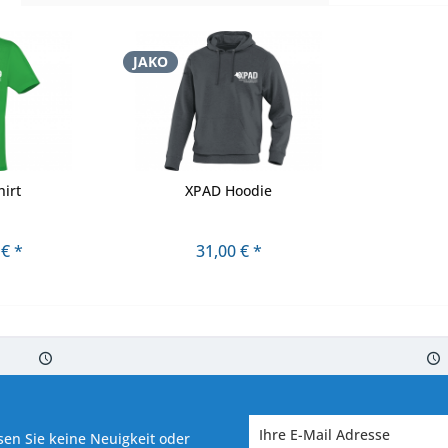
JAKO
irt
XPAD Hoodie
 € *
31,00 € *
 7-10 Werktagen bei Warenverfügbarkeit
Versand von veredelter Ware in
en Sie keine Neuigkeit oder