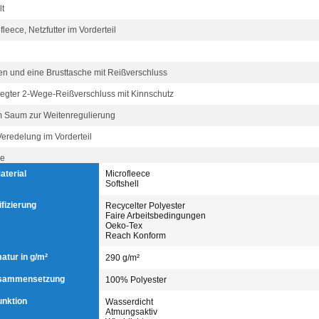
lt
leece, Netzfutter im Vorderteil
en und eine Brusttasche mit Reißverschluss
egter 2-Wege-Reißverschluss mit Kinnschutz
m Saum zur Weitenregulierung
Veredelung im Vorderteil
se
aterial
Microfleece
Softshell
ifizierung
Recycelter Polyester
Faire Arbeitsbedingungen
Oeko-Tex
Reach Konform
tur in g/m²
290 g/m²
usammensetzung
100% Polyester
unktion
Wasserdicht
Atmungsaktiv