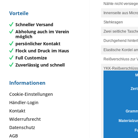
Nähte nicht versiege
Vorteile
Innenseite aus Microf
Stehkragen
Schneller Versand
Abholung auch im Verein
Zwei seitliche Tasch
möglich
Durchgehend hinterl
persönlicher Kontakt
Flock und Druck im Haus
Elastische Kordel a
Full Customize
Reißverschluss zur 
Zuverlässig und schnell
YKK-Reißverschlüs
M
Informationen
Zert
Cookie-Einstellungen
Händler-Login
Kontakt
Gramma
Widerrufsrecht
Materialz
Datenschutz
F
AGB