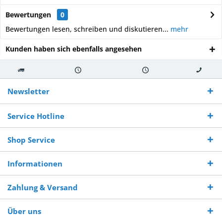
Bewertungen
0
Bewertungen lesen, schreiben und diskutieren...
mehr
Kunden haben sich ebenfalls angesehen
Kostenloser
Versand innerhalb von
Versand von
So erreichen
Versand ab €
7-10 Werktagen bei
veredelter Ware
Sie uns 0160
Newsletter
250,-
Warenverfügbarkeit
innerhalb von 10-12
970 511 90
Bestellwert
Werktagen
Service Hotline
Shop Service
Informationen
Zahlung & Versand
Über uns