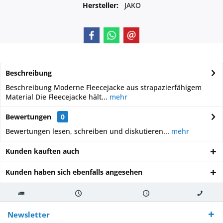
Hersteller:
JAKO
Beschreibung
Beschreibung Moderne Fleecejacke aus strapazierfähigem
Material Die Fleecejacke hält...
mehr
Bewertungen
0
Bewertungen lesen, schreiben und diskutieren...
mehr
Kunden kauften auch
Kunden haben sich ebenfalls angesehen
Kostenloser
Versand innerhalb von
Versand von
So erreichen
Versand ab €
7-10 Werktagen bei
veredelter Ware
Sie uns 0160
Newsletter
250,-
Warenverfügbarkeit
innerhalb von 10-12
970 511 90