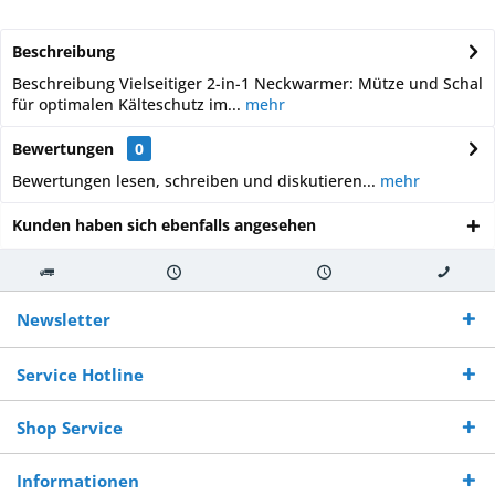
Beschreibung
Beschreibung Vielseitiger 2-in-1 Neckwarmer: Mütze und Schal
für optimalen Kälteschutz im...
mehr
Bewertungen
0
Bewertungen lesen, schreiben und diskutieren...
mehr
Kunden haben sich ebenfalls angesehen
Kostenloser
Versand innerhalb von
Versand von
So erreichen
Versand ab €
7-10 Werktagen bei
veredelter Ware
Sie uns 0160
Newsletter
250,-
Warenverfügbarkeit
innerhalb von 10-12
970 511 90
Bestellwert
Werktagen
Service Hotline
Shop Service
Informationen