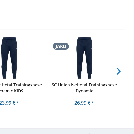
JAKO
J
ttetal Trainingshose
SC Union Nettetal Trainingshose
SC
ynamic KIDS
Dynamic
23,99 € *
26,99 € *