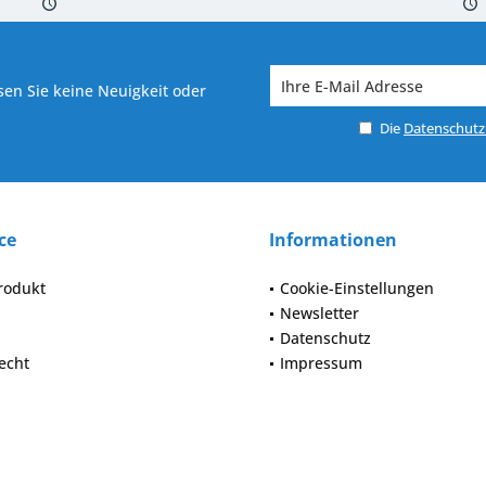
 7-10 Werktagen bei Warenverfügbarkeit
Versand von veredelter Ware in
en Sie keine Neuigkeit oder
Die
Datenschut
ce
Informationen
rodukt
Cookie-Einstellungen
Newsletter
Datenschutz
echt
Impressum