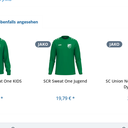
benfalls angesehen
JAKO
JAKO
t One KIDS
SCR Sweat One Jugend
SC Union Ne
D
 *
19,79 € *