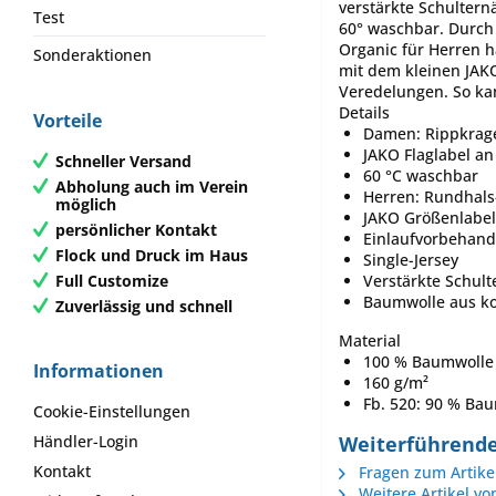
verstärkte Schultern
Test
60° waschbar. Durch 
Organic für Herren 
Sonderaktionen
mit dem kleinen JAKO
Veredelungen. So ka
Details
Vorteile
Damen: Rippkrage
JAKO Flaglabel an
Schneller Versand
60 °C waschbar
Abholung auch im Verein
Herren: Rundhals
möglich
JAKO Größenlabe
persönlicher Kontakt
Einlaufvorbehand
Flock und Druck im Haus
Single-Jersey
Full Customize
Verstärkte Schult
Baumwolle aus ko
Zuverlässig und schnell
Material
100 % Baumwolle 
Informationen
160 g/m²
Fb. 520: 90 % Bau
Cookie-Einstellungen
Weiterführende 
Händler-Login
Kontakt
Fragen zum Artike
Weitere Artikel vo