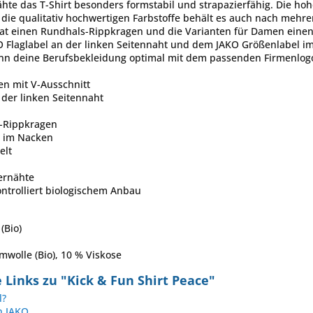
ähte das T-Shirt besonders formstabil und strapazierfähig. Die hoh
die qualitativ hochwertigen Farbstoffe behält es auch nach mehre
hat einen Rundhals-Rippkragen und die Varianten für Damen einen
 Flaglabel an der linken Seitennaht und dem JAKO Größenlabel im 
nn deine Berufsbekleidung optimal mit dem passenden Firmenlog
n mit V-Ausschnitt
 der linken Seitennaht
-Rippkragen
l im Nacken
elt
ernähte
ntrolliert biologischem Anbau
(Bio)
mwolle (Bio), 10 % Viskose
Links zu "Kick & Fun Shirt Peace"
l?
n JAKO