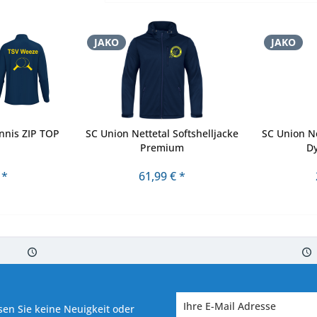
JAKO
JAKO
nnis ZIP TOP
SC Union Nettetal Softshelljacke
SC Union Ne
Premium
D
 *
61,99 € *
 7-10 Werktagen bei Warenverfügbarkeit
Versand von veredelter Ware in
en Sie keine Neuigkeit oder