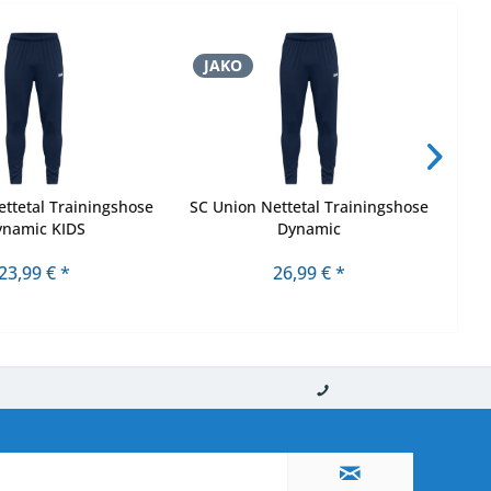
JAKO
J
ttetal Trainingshose
SC Union Nettetal Trainingshose
SC
ynamic KIDS
Dynamic
23,99 € *
26,99 € *
nerhalb von 10-12 Werktagen
So erreichen Sie uns 0160 970 511 90