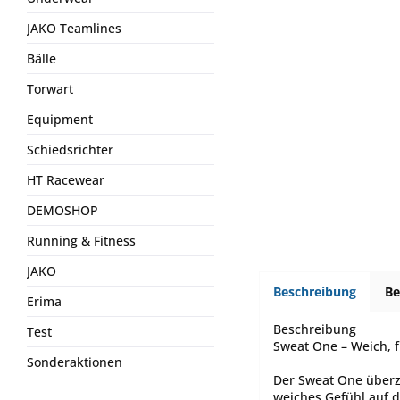
JAKO Teamlines
Bälle
Torwart
Equipment
Schiedsrichter
HT Racewear
DEMOSHOP
Running & Fitness
JAKO
Beschreibung
B
Erima
Beschreibung
Test
Sweat One – Weich, f
Sonderaktionen
Der Sweat One überz
weiches Gefühl auf d