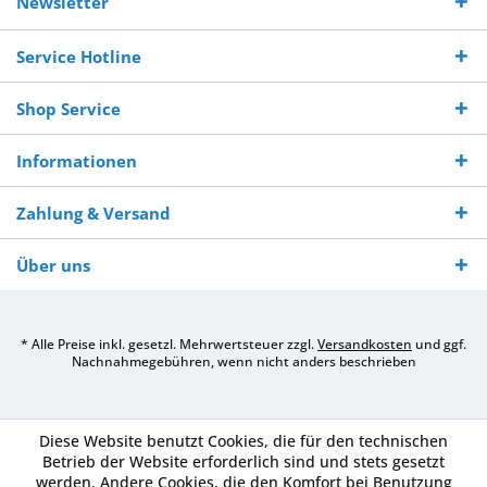
Newsletter
250,-
Warenverfügbarkeit
innerhalb von 10-12
970 511 90
Bestellwert
Werktagen
Service Hotline
Shop Service
Informationen
Zahlung & Versand
Über uns
* Alle Preise inkl. gesetzl. Mehrwertsteuer zzgl.
Versandkosten
und ggf.
Nachnahmegebühren, wenn nicht anders beschrieben
Diese Website benutzt Cookies, die für den technischen
Betrieb der Website erforderlich sind und stets gesetzt
werden. Andere Cookies, die den Komfort bei Benutzung