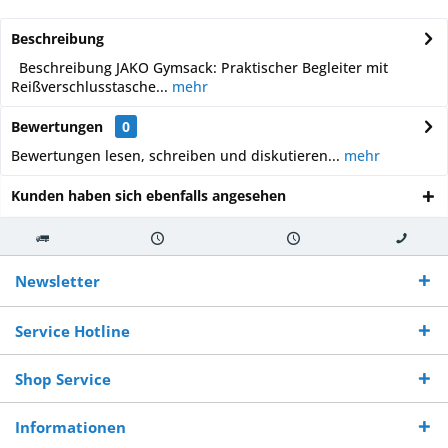
Beschreibung
Beschreibung JAKO Gymsack: Praktischer Begleiter mit
Reißverschlusstasche...
mehr
Bewertungen
0
Bewertungen lesen, schreiben und diskutieren...
mehr
Kunden haben sich ebenfalls angesehen
Kostenloser
Versand innerhalb von
Versand von
So erreichen
Versand ab €
7-10 Werktagen bei
veredelter Ware
Sie uns 0160
Newsletter
250,-
Warenverfügbarkeit
innerhalb von 10-12
970 511 90
Bestellwert
Werktagen
Service Hotline
Shop Service
Informationen