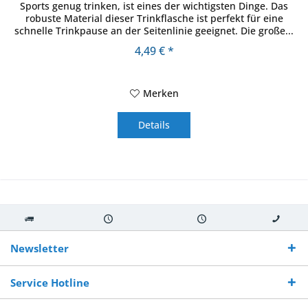
Sports genug trinken, ist eines der wichtigsten Dinge. Das
robuste Material dieser Trinkflasche ist perfekt für eine
schnelle Trinkpause an der Seitenlinie geeignet. Die große...
4,49 € *
Merken
Details
Kostenloser
Versand innerhalb von
Versand von
So erreichen
Versand ab €
7-10 Werktagen bei
veredelter Ware
Sie uns 0160
Newsletter
250,-
Warenverfügbarkeit
innerhalb von 10-12
970 511 90
Bestellwert
Werktagen
Service Hotline