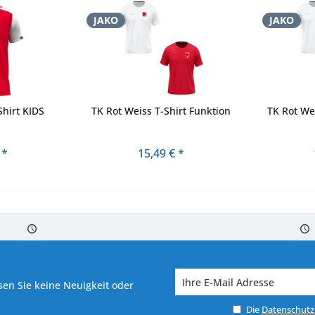
JAKO
JAKO
Shirt KIDS
TK Rot Weiss T-Shirt Funktion
TK Rot We
 *
15,49 € *
 7-10 Werktagen bei Warenverfügbarkeit
Versand von veredelter Ware in
en Sie keine Neuigkeit oder
Die
Datenschut