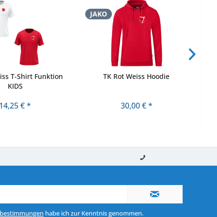
JAKO
J
iss T-Shirt Funktion
TK Rot Weiss Hoodie
KIDS
14,25 € *
30,00 € *
nerhalb von 10-12 Werktagen
So erreichen Sie uns 0160 970 511 90
zbestimmungen
habe ich zur Kenntnis genommen.