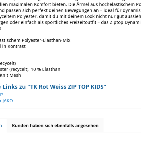
lien maximalen Komfort bieten. Die Ärmel aus hochelastischem Po
d passen sich perfekt deinen Bewegungen an – ideal für dynamisc
celtem Polyester, damit du mit deinem Look nicht nur gut aussie
n oder einfach als sportliches Freizeitoutfit – das Ziptop Dynamic
!
astischem Polyester-Elasthan-Mix
 in Kontrast
ecycelt)
ter (recycelt), 10 % Elasthan
 Knit Mesh
Links zu "TK Rot Weiss ZIP TOP KIDS"
l?
n JAKO
h
Kunden haben sich ebenfalls angesehen