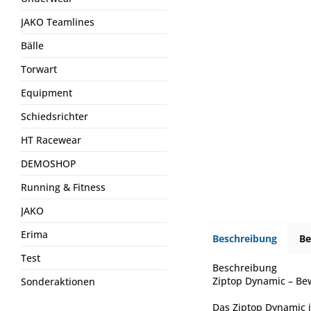
JAKO Teamlines
Bälle
Torwart
Equipment
Schiedsrichter
HT Racewear
DEMOSHOP
Running & Fitness
JAKO
Erima
Beschreibung
B
Test
Beschreibung
Ziptop Dynamic – Bew
Sonderaktionen
Das Ziptop Dynamic is