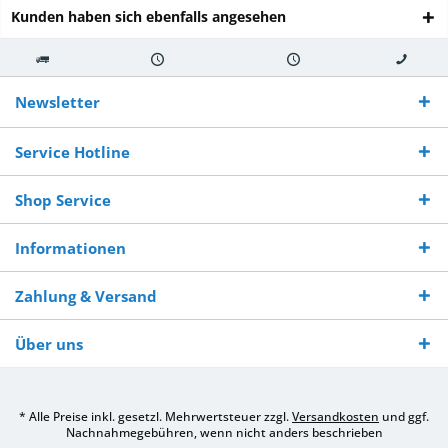
Kunden haben sich ebenfalls angesehen
Kostenloser
Versand innerhalb von
Versand von
So erreichen
Versand ab €
7-10 Werktagen bei
veredelter Ware
Sie uns 0160
Newsletter
250,-
Warenverfügbarkeit
innerhalb von 10-12
970 511 90
Bestellwert
Werktagen
Service Hotline
Shop Service
Informationen
Zahlung & Versand
Über uns
* Alle Preise inkl. gesetzl. Mehrwertsteuer zzgl.
Versandkosten
und ggf.
Nachnahmegebühren, wenn nicht anders beschrieben