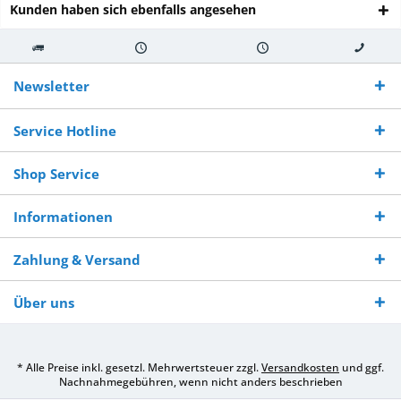
Kunden haben sich ebenfalls angesehen
Kostenloser
Versand innerhalb von
Versand von
So erreichen
Versand ab €
7-10 Werktagen bei
veredelter Ware
Sie uns 0160
Newsletter
250,-
Warenverfügbarkeit
innerhalb von 10-12
970 511 90
Bestellwert
Werktagen
Service Hotline
Shop Service
Informationen
Zahlung & Versand
Über uns
* Alle Preise inkl. gesetzl. Mehrwertsteuer zzgl.
Versandkosten
und ggf.
Nachnahmegebühren, wenn nicht anders beschrieben