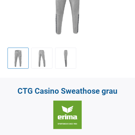
CTG Casino Sweathose grau