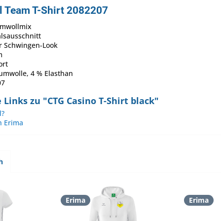
l Team T-Shirt 2082207
mwollmix
lsausschnitt
er Schwingen-Look
m
ort
umwolle, 4 % Elasthan
07
Links zu "CTG Casino T-Shirt black"
l?
n Erima
h
Erima
Erima