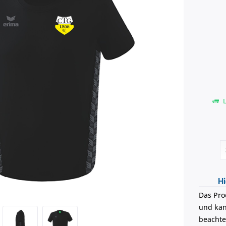
L
Hi
Das Pro
und kann
beachte