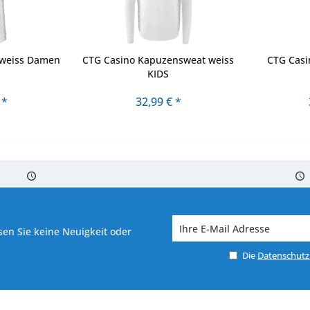
t weiss Damen
CTG Casino Kapuzensweat weiss
CTG Casi
KIDS
 *
32,99 € *
 7-10 Werktagen bei Warenverfügbarkeit
Versand von veredelter Ware in
en Sie keine Neuigkeit oder
Die
Datenschut