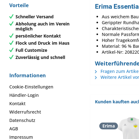
Vorteile
Erima Essentia
Schneller Versand
Aus weichem Bau
Gerippter Rundha
Abholung auch im Verein
Charakteristisch
möglich
Normale Passfor
persönlicher Kontakt
Hoher Tragekomf
Flock und Druck im Haus
Material: 96 % Ba
Full Customize
Artikel-Nr: 20822
Zuverlässig und schnell
Weiterführende 
Fragen zum Artike
Informationen
Weitere Artikel vo
Cookie-Einstellungen
Händler-Login
Kunden kauften auc
Kontakt
Widerrufsrecht
Datenschutz
Erima
AGB
Impressum