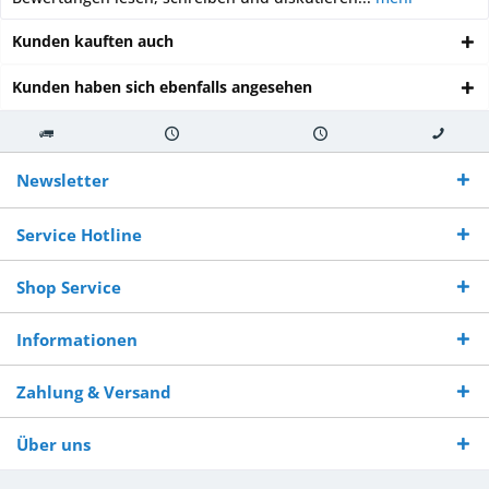
Kunden kauften auch
Kunden haben sich ebenfalls angesehen
Kostenloser
Versand innerhalb von
Versand von
So erreichen
Versand ab €
7-10 Werktagen bei
veredelter Ware
Sie uns 0160
Newsletter
250,-
Warenverfügbarkeit
innerhalb von 10-12
970 511 90
Bestellwert
Werktagen
Service Hotline
Shop Service
Informationen
Zahlung & Versand
Über uns