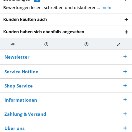
Bewertungen lesen, schreiben und diskutieren...
mehr
Kunden kauften auch
Kunden haben sich ebenfalls angesehen
Kostenloser
Versand innerhalb von
Versand von
So erreichen
Versand ab €
7-10 Werktagen bei
veredelter Ware
Sie uns 0160
Newsletter
250,-
Warenverfügbarkeit
innerhalb von 10-12
970 511 90
Bestellwert
Werktagen
Service Hotline
Shop Service
Informationen
Zahlung & Versand
Über uns