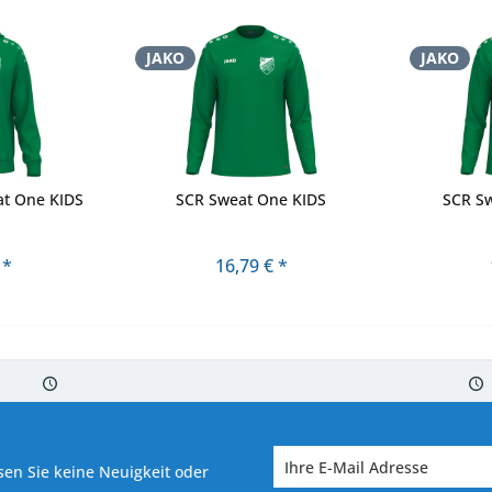
JAKO
JAKO
t One KIDS
SCR Sweat One KIDS
SCR S
 *
16,79 € *
 7-10 Werktagen bei Warenverfügbarkeit
Versand von veredelter Ware in
en Sie keine Neuigkeit oder