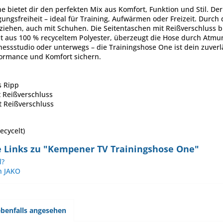
e bietet dir den perfekten Mix aus Komfort, Funktion und Stil. De
gsfreiheit – ideal für Training, Aufwärmen oder Freizeit. Durch 
ehen, auch mit Schuhen. Die Seitentaschen mit Reißverschluss bi
llt aus 100 % recyceltem Polyester, überzeugt die Hose durch Atmun
nessstudio oder unterwegs – die Trainingshose One ist dein zuverlä
formance und Komfort sichern.
s Ripp
t Reißverschluss
t Reißverschluss
ecycelt)
 Links zu "Kempener TV Trainingshose One"
l?
n JAKO
benfalls angesehen