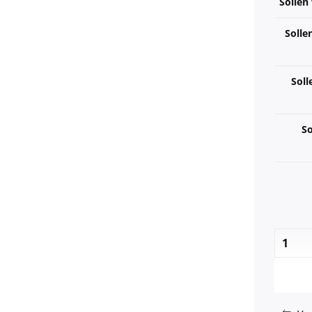
Sollen
Solle
Sol
So