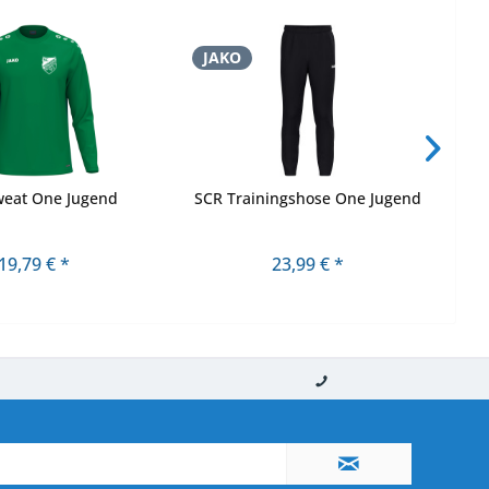
JAKO
J
weat One Jugend
SCR Trainingshose One Jugend
19,79 € *
23,99 € *
nerhalb von 10-12 Werktagen
So erreichen Sie uns 0160 970 511 90