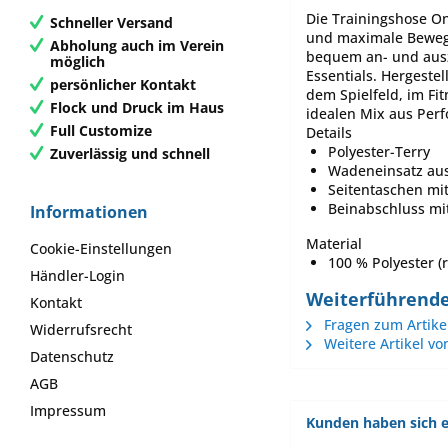
Die Trainingshose On
Schneller Versand
und maximale Bewegun
Abholung auch im Verein
bequem an- und auszi
möglich
Essentials. Hergeste
persönlicher Kontakt
dem Spielfeld, im Fit
Flock und Druck im Haus
idealen Mix aus Per
Full Customize
Details
Polyester-Terry
Zuverlässig und schnell
Wadeneinsatz au
Seitentaschen mi
Beinabschluss mi
Informationen
Material
Cookie-Einstellungen
100 % Polyester (r
Händler-Login
Weiterführende
Kontakt
Fragen zum Artike
Widerrufsrecht
Weitere Artikel vo
Datenschutz
AGB
Impressum
Kunden haben sich e