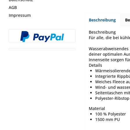
AGB
Impressum
Beschreibung
B
Beschreibung
Für alle, die bei küh
Wasserabweisendes O
deiner optimalen Aus
Innenseite sorgen f
Details
Wärmeisolierende
Integrierte Ripp
Weiches Fleece a
Wind- und wasser
Seitentaschen mi
Polyester-Ribstop
Material
100 % Polyester
1500 mm PU