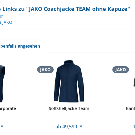
 Links zu "JAKO Coachjacke TEAM ohne Kapuze"
l?
n JAKO
benfalls angesehen
JAKO
JAKO
orporate
Softshelljacke Team
Ban
 *
ab 49,59 € *