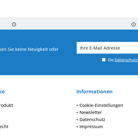
 7-10 Werktagen bei Warenverfügbarkeit
Versand von veredelter Ware in
en Sie keine Neuigkeit oder
Die
Datenschut
ce
Informationen
rodukt
Cookie-Einstellungen
Newsletter
Datenschutz
echt
Impressum