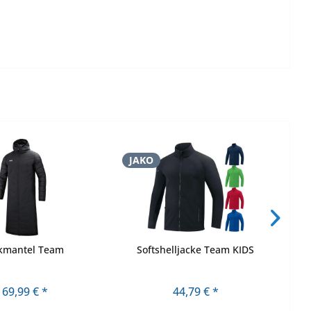
JAKO
J
kmantel Team
Softshelljacke Team KIDS
169,99 € *
44,79 € *