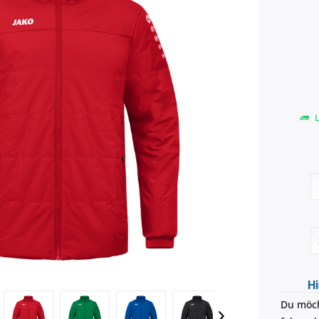
L
Hi
Du möch