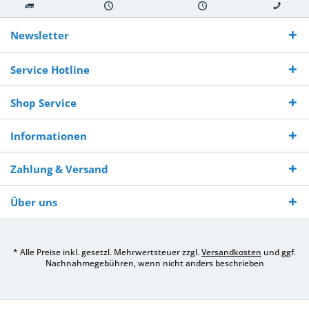
Kostenloser
Versand innerhalb von
Versand von
So erreichen
Versand ab €
7-10 Werktagen bei
veredelter Ware
Sie uns 0160
Newsletter
250,-
Warenverfügbarkeit
innerhalb von 10-12
970 511 90
Bestellwert
Werktagen
Service Hotline
Shop Service
Informationen
Zahlung & Versand
Über uns
* Alle Preise inkl. gesetzl. Mehrwertsteuer zzgl.
Versandkosten
und ggf.
Nachnahmegebühren, wenn nicht anders beschrieben