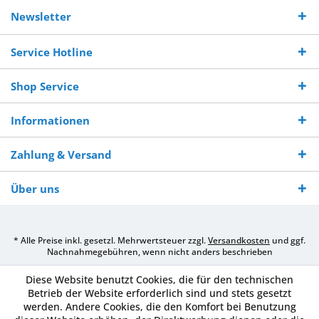
Kostenloser
Versand innerhalb von
Versand von
So erreichen
Versand ab €
7-10 Werktagen bei
veredelter Ware
Sie uns 0160
Newsletter
250,-
Warenverfügbarkeit
innerhalb von 10-12
970 511 90
Bestellwert
Werktagen
Service Hotline
Shop Service
Informationen
Zahlung & Versand
Über uns
* Alle Preise inkl. gesetzl. Mehrwertsteuer zzgl.
Versandkosten
und ggf.
Nachnahmegebühren, wenn nicht anders beschrieben
Diese Website benutzt Cookies, die für den technischen
Betrieb der Website erforderlich sind und stets gesetzt
werden. Andere Cookies, die den Komfort bei Benutzung