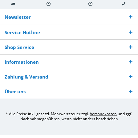
Kostenloser
Versand innerhalb von
Versand von
So erreichen
Versand ab €
7-10 Werktagen bei
veredelter Ware
Sie uns 0160
Newsletter
250,-
Warenverfügbarkeit
innerhalb von 10-12
970 511 90
Bestellwert
Werktagen
Service Hotline
Shop Service
Informationen
Zahlung & Versand
Über uns
* Alle Preise inkl. gesetzl. Mehrwertsteuer zzgl.
Versandkosten
und ggf.
Nachnahmegebühren, wenn nicht anders beschrieben