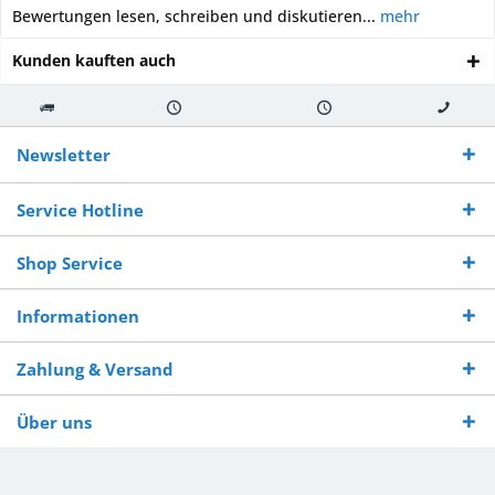
Bewertungen lesen, schreiben und diskutieren...
mehr
Kunden kauften auch
Kostenloser
Versand innerhalb von
Versand von
So erreichen
Versand ab €
7-10 Werktagen bei
veredelter Ware
Sie uns 0160
Newsletter
250,-
Warenverfügbarkeit
innerhalb von 10-12
970 511 90
Bestellwert
Werktagen
Service Hotline
Shop Service
Informationen
Zahlung & Versand
Über uns