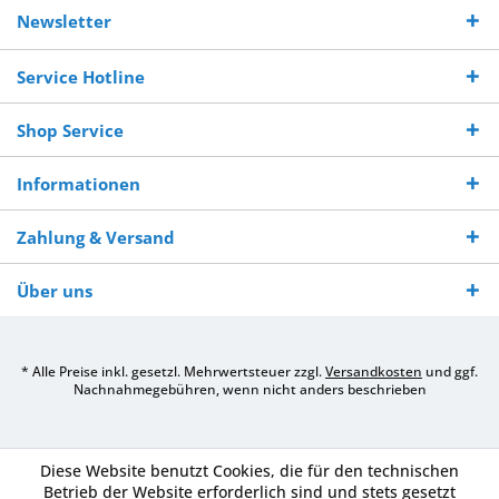
Kostenloser
Versand innerhalb von
Versand von
So erreichen
Versand ab €
7-10 Werktagen bei
veredelter Ware
Sie uns 0160
Newsletter
250,-
Warenverfügbarkeit
innerhalb von 10-12
970 511 90
Bestellwert
Werktagen
Service Hotline
Shop Service
Informationen
Zahlung & Versand
Über uns
* Alle Preise inkl. gesetzl. Mehrwertsteuer zzgl.
Versandkosten
und ggf.
Nachnahmegebühren, wenn nicht anders beschrieben
Diese Website benutzt Cookies, die für den technischen
Betrieb der Website erforderlich sind und stets gesetzt