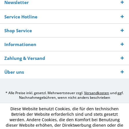
Versand ab €
7-10 Werktagen bei
veredelter Ware
Sie uns 0160
Newsletter
250,-
Warenverfügbarkeit
innerhalb von 10-12
970 511 90
Bestellwert
Werktagen
Service Hotline
Shop Service
Informationen
Zahlung & Versand
Über uns
* Alle Preise inkl. gesetzl. Mehrwertsteuer zzgl.
Versandkosten
und ggf.
Nachnahmegebühren, wenn nicht anders beschrieben
Diese Website benutzt Cookies, die für den technischen
Betrieb der Website erforderlich sind und stets gesetzt
werden. Andere Cookies, die den Komfort bei Benutzung
dieser Website erhöhen, der Direktwerbung dienen oder die