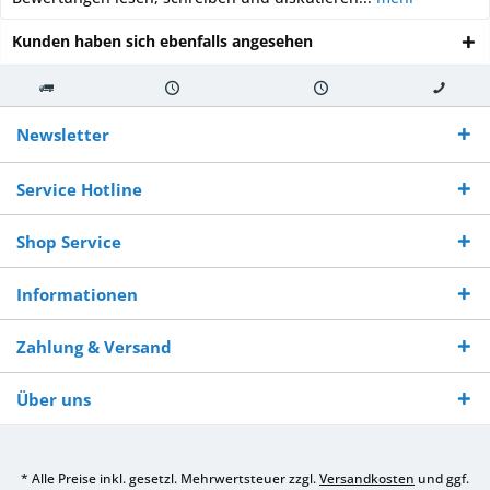
Kunden haben sich ebenfalls angesehen
Kostenloser
Versand innerhalb von
Versand von
So erreichen
Versand ab €
7-10 Werktagen bei
veredelter Ware
Sie uns 0160
Newsletter
250,-
Warenverfügbarkeit
innerhalb von 10-12
970 511 90
Bestellwert
Werktagen
Service Hotline
Shop Service
Informationen
Zahlung & Versand
Über uns
* Alle Preise inkl. gesetzl. Mehrwertsteuer zzgl.
Versandkosten
und ggf.