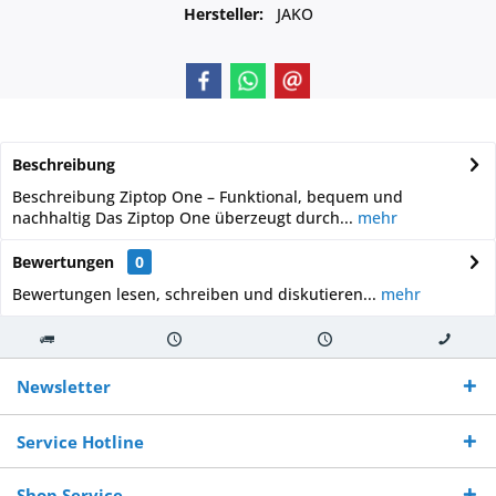
Hersteller:
JAKO
Beschreibung
Beschreibung Ziptop One – Funktional, bequem und
nachhaltig Das Ziptop One überzeugt durch...
mehr
Bewertungen
0
Bewertungen lesen, schreiben und diskutieren...
mehr
Kostenloser
Versand innerhalb von
Versand von
So erreichen
Versand ab €
7-10 Werktagen bei
veredelter Ware
Sie uns 0160
Newsletter
250,-
Warenverfügbarkeit
innerhalb von 10-12
970 511 90
Bestellwert
Werktagen
Service Hotline
Shop Service